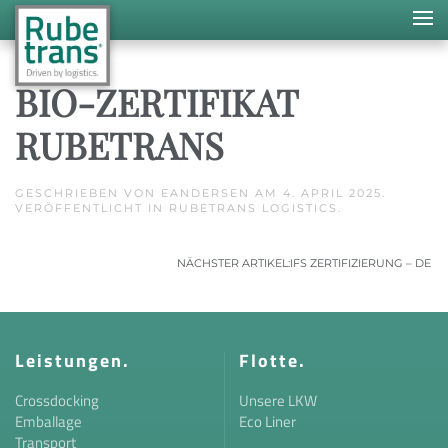
Skip to main content
BIO-ZERTIFIKAT
RUBETRANS
GESCHRIEBEN VON
EANDERSEN
AM
4. APRIL 2025
.
VERÖFFENTLICHT IN
RUBETRANS LOGISTICS
.
NÄCHSTER ARTIKEL:
IFS ZERTIFIZIERUNG – DE
Leistungen.
Flotte.
Crossdocking
Unsere LKW
Emballage
Eco Liner
Transport