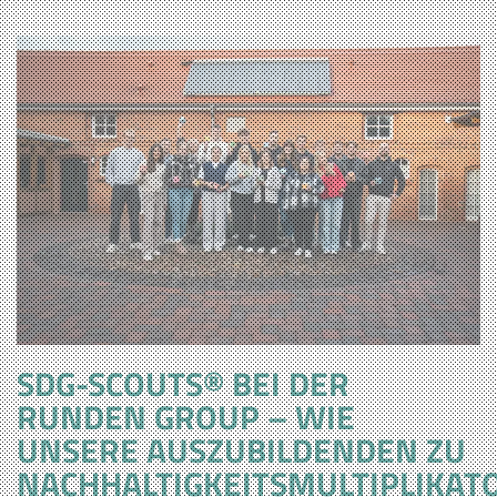
SDG-SCOUTS® BEI DER
RUNDEN GROUP – WIE
UNSERE AUSZUBILDENDEN ZU
NACHHALTIGKEITSMULTIPLIKAT